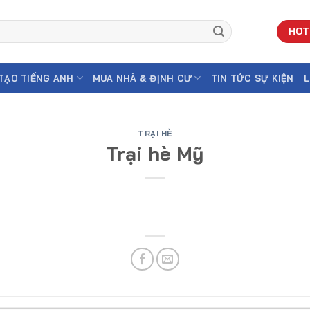
HOT
TẠO TIẾNG ANH
MUA NHÀ & ĐỊNH CƯ
TIN TỨC SỰ KIỆN
L
TRẠI HÈ
Trại hè Mỹ