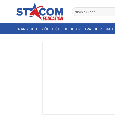
Skip
to
content
TRANG CHỦ
GIỚI THIỆU
DU HỌC
TRẠI HÈ
ĐÀO 