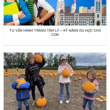
TƯ VẤN HÀNH TRANG TÂM LÝ – KỸ NĂNG DU HỌC CHO
CON