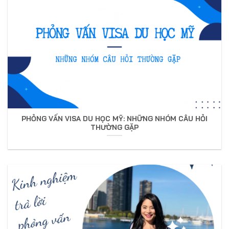
PHỎNG VẤN VISA DU HỌC MỸ: NHỮNG NHÓM CÂU HỎI
THƯỜNG GẶP