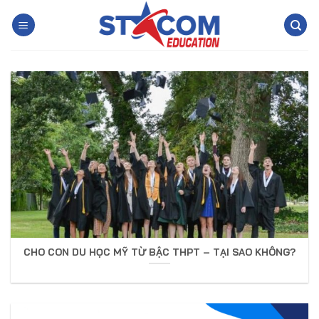
Skip
to
content
CHO CON DU HỌC MỸ TỪ BẬC THPT – TẠI SAO KHÔNG?