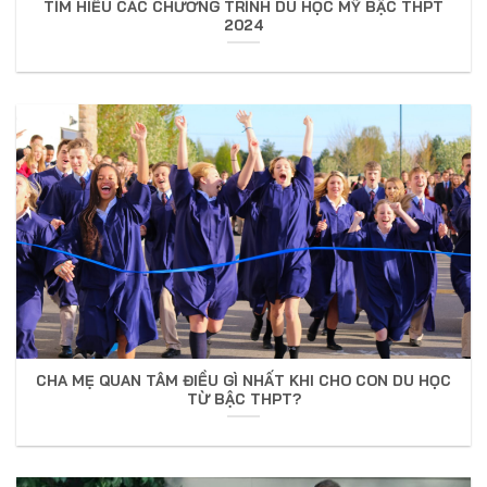
TÌM HIỂU CÁC CHƯƠNG TRÌNH DU HỌC MỸ BẬC THPT
2024
CHA MẸ QUAN TÂM ĐIỀU GÌ NHẤT KHI CHO CON DU HỌC
TỪ BẬC THPT?