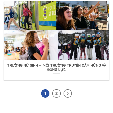
TRƯỜNG NỮ SINH – MÔI TRƯỜNG TRUYỀN CẢM HỨNG VÀ
ĐỘNG LỰC
1
2