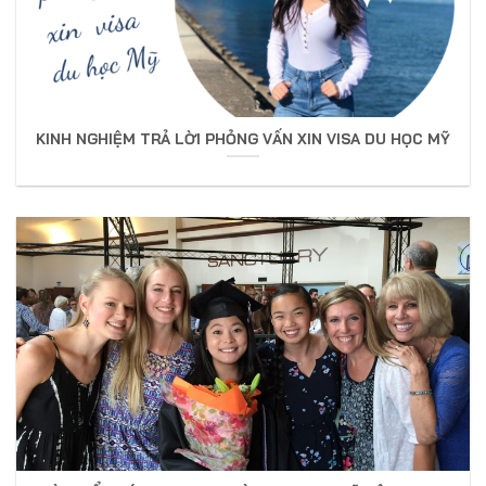
KINH NGHIỆM TRẢ LỜI PHỎNG VẤN XIN VISA DU HỌC MỸ