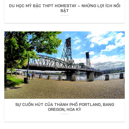
DU HỌC MỸ BẬC THPT HOMESTAY – NHỮNG LỢI ÍCH NỔI
BẬT
SỰ CUỐN HÚT CỦA THÀNH PHỐ PORTLAND, BANG
OREGON, HOA KỲ