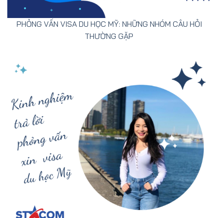
PHỎNG VẤN VISA DU HỌC MỸ: NHỮNG NHÓM CÂU HỎI
THƯỜNG GẶP