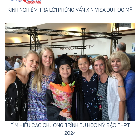
KINH NGHIỆM TRẢ LỜI PHỎNG VẤN XIN VISA DU HỌC MỸ
TÌM HIỂU CÁC CHƯƠNG TRÌNH DU HỌC MỸ BẬC THPT
2024