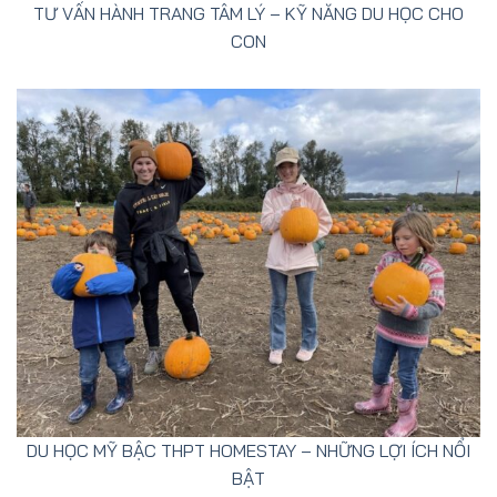
TƯ VẤN HÀNH TRANG TÂM LÝ – KỸ NĂNG DU HỌC CHO
CON
DU HỌC MỸ BẬC THPT HOMESTAY – NHỮNG LỢI ÍCH NỔI
BẬT