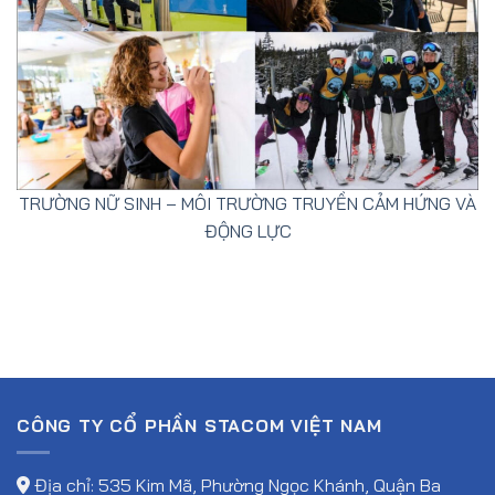
TRƯỜNG NỮ SINH – MÔI TRƯỜNG TRUYỀN CẢM HỨNG VÀ
ĐỘNG LỰC
CÔNG TY CỔ PHẦN STACOM VIỆT NAM
Địa chỉ: 535 Kim Mã, Phường Ngọc Khánh, Quận Ba