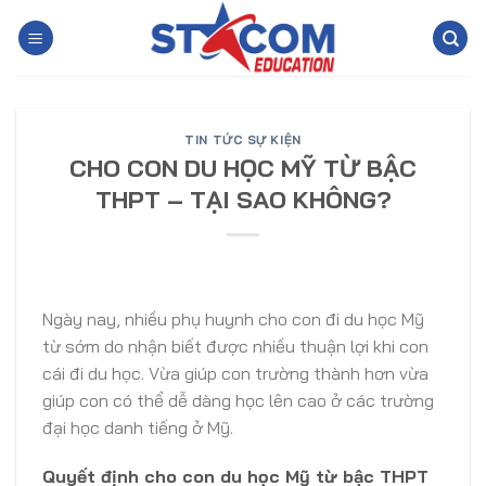
Skip
to
content
TIN TỨC SỰ KIỆN
CHO CON DU HỌC MỸ TỪ BẬC
THPT – TẠI SAO KHÔNG?
Ngày nay, nhiều phụ huynh cho con đi du học Mỹ
từ sớm do nhận biết được nhiều thuận lợi khi con
cái đi du học. Vừa giúp con trường thành hơn vừa
giúp con có thể dễ dàng học lên cao ở các trường
đại học danh tiếng ở Mỹ.
Quyết định cho con du học Mỹ từ bậc THPT