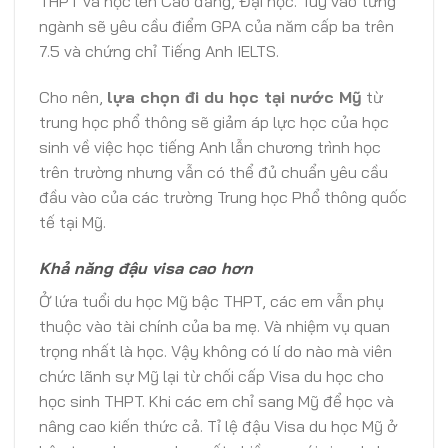
THPT và học lên Cao đẳng, Đại học. Tùy vào từng
ngành sẽ yêu cầu điểm GPA của năm cấp ba trên
7.5 và chứng chỉ Tiếng Anh IELTS.
Cho nên,
lựa chọn đi du học tại nước Mỹ
từ
trung học phổ thông sẽ giảm áp lực học của học
sinh về việc học tiếng Anh lẫn chương trình học
trên trường nhưng vẫn có thể đủ chuẩn yêu cầu
đầu vào của các trường Trung học Phổ thông quốc
tế tại Mỹ.
Khả năng đậu visa cao hơn
Ở lứa tuổi du học Mỹ bậc THPT, các em vẫn phụ
thuộc vào tài chính của ba mẹ. Và nhiệm vụ quan
trọng nhất là học. Vậy không có lí do nào mà viên
chức lãnh sự Mỹ lại từ chối cấp Visa du học cho
học sinh THPT. Khi các em chỉ sang Mỹ để học và
nâng cao kiến thức cả. Tỉ lệ đậu Visa du học Mỹ ở