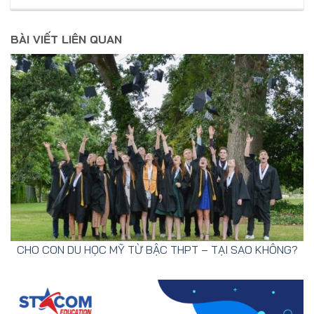
BÀI VIẾT LIÊN QUAN
CHO CON DU HỌC MỸ TỪ BẬC THPT – TẠI SAO KHÔNG?