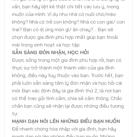
vấn, bạn hãy liệt kê thật chi tiết các lưu ý, mong
muốn của mình. Ví dụ như nhà có nuôi chó/mèo
không? Nhà có trẻ con không? Nhà có con gái/ con
trai? Bạn có dị ứng món gì/ ăn chay?… Bạn sẽ
chọn được gia đình phù hợp nhất giúp bạn thoải
mái trong sinh hoạt và học tập.
SẴN SÀNG ĐÓN NHẬN, HỌC HỎI
Được sống trong một gia đình phù hợp rồi, bạn có
thực sự trở thành một thành viên của gia đình
không, điều này tùy thuộc vào bạn. Trước hết, bạn
phải luôn sẵn sàng tâm lý đón nhận và học hỏi cái
mới. Bạn xác định đây là gia đình thứ 2, là nơi bạn
có thể trao gửi tình cảm, chia sẻ cảm thông. Chắc
chắn bạn cũng sẽ nhận lại được những điều tương
tự.
MẠNH DẠN NÓI LÊN NHỮNG ĐIỀU BẠN MUỐN
Để nhanh chóng hòa nhập với gia đình, bạn hãy
mạnh dạn nói lên những điều bạn muốn. Những