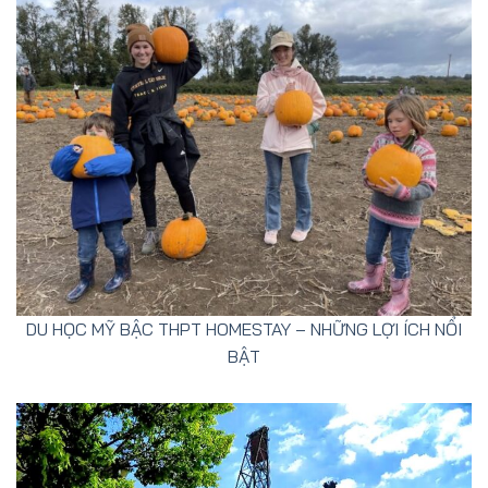
DU HỌC MỸ BẬC THPT HOMESTAY – NHỮNG LỢI ÍCH NỔI
BẬT