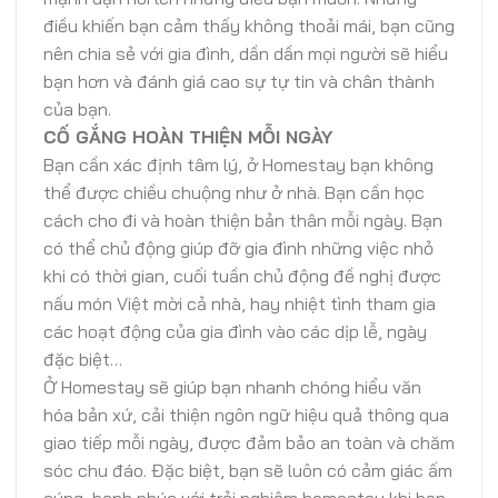
điều khiến bạn cảm thấy không thoải mái, bạn cũng
nên chia sẻ với gia đình, dần dần mọi người sẽ hiểu
bạn hơn và đánh giá cao sự tự tin và chân thành
của bạn.
CỐ GẮNG HOÀN THIỆN MỖI NGÀY
Bạn cần xác định tâm lý, ở Homestay bạn không
thể được chiều chuộng như ở nhà. Bạn cần học
cách cho đi và hoàn thiện bản thân mỗi ngày. Bạn
có thể chủ động giúp đỡ gia đình những việc nhỏ
khi có thời gian, cuối tuần chủ động đề nghị được
nấu món Việt mời cả nhà, hay nhiệt tình tham gia
các hoạt động của gia đình vào các dịp lễ, ngày
đặc biệt…
Ở Homestay sẽ giúp bạn nhanh chóng hiểu văn
hóa bản xứ, cải thiện ngôn ngữ hiệu quả thông qua
giao tiếp mỗi ngày, được đảm bảo an toàn và chăm
sóc chu đáo. Đặc biệt, bạn sẽ luôn có cảm giác ấm
cúng, hạnh phúc với trải nghiệm homestay khi bạn