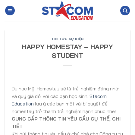
Skip
to
content
TIN TỨC SỰ KIỆN
HAPPY HOMESTAY – HAPPY
STUDENT
Du học Mỹ, Homestay sẽ là trải nghiệm đáng nhớ
và quý giá đối với các bạn học sinh.
Stacom
Education
lưu ý các bạn một vài bí quyết để
homestay trở thành trải nghiệm hạnh phúc nhé!
CUNG CẤP THÔNG TIN YÊU CẦU CỤ THỂ, CHI
TIẾT
Khi gửi thông tin yêu cầu ở chủ nhà cho Công ty tư