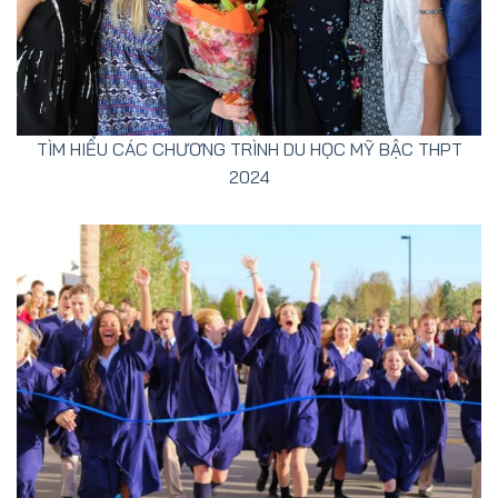
TÌM HIỂU CÁC CHƯƠNG TRÌNH DU HỌC MỸ BẬC THPT
2024