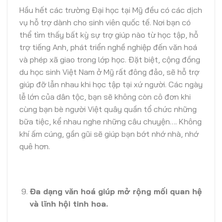
Hầu hết các trường Đại học tại Mỹ đều có các dịch
vụ hỗ trợ dành cho sinh viên quốc tế. Nơi bạn có
thể tìm thấy bất kỳ sự trợ giúp nào từ học tập, hỗ
trợ tiếng Anh, phát triển nghề nghiệp đến văn hoá
và phép xã giao trong lớp học. Đặt biệt, cộng đồng
du học sinh Việt Nam ở Mỹ rất đông đảo, sẽ hỗ trợ
giúp đỡ lẫn nhau khi học tập tại xứ người. Các ngày
lễ lớn của dân tộc, bạn sẽ không còn cô đơn khi
cùng bạn bè người Việt quây quần tổ chức những
bữa tiệc, kể nhau nghe những câu chuyện…. Không
khí ấm cúng, gần gũi sẽ giúp bạn bớt nhớ nhà, nhớ
quê hơn.
Đa dạng văn hoá giúp mở rộng mối quan hệ
và lĩnh hội tinh hoa.