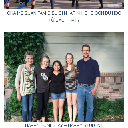
CHA MẸ QUAN TÂM ĐIỀU GÌ NHẤT KHI CHO CON DU HỌC
TỪ BẬC THPT?
HAPPY HOMESTAY – HAPPY STUDENT