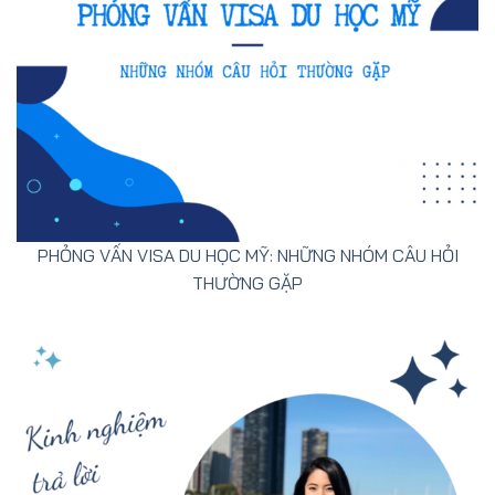
PHỎNG VẤN VISA DU HỌC MỸ: NHỮNG NHÓM CÂU HỎI
THƯỜNG GẶP