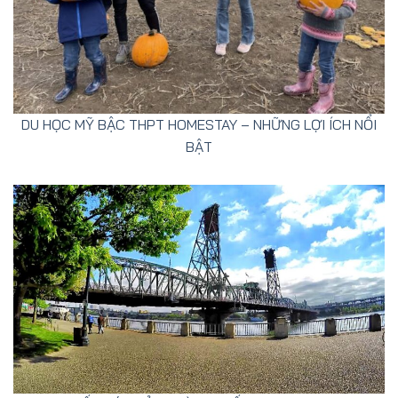
DU HỌC MỸ BẬC THPT HOMESTAY – NHỮNG LỢI ÍCH NỔI
BẬT