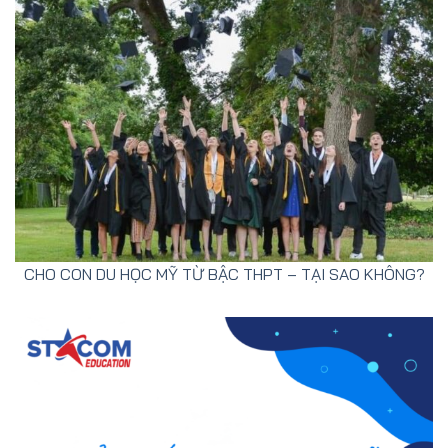
CHO CON DU HỌC MỸ TỪ BẬC THPT – TẠI SAO KHÔNG?