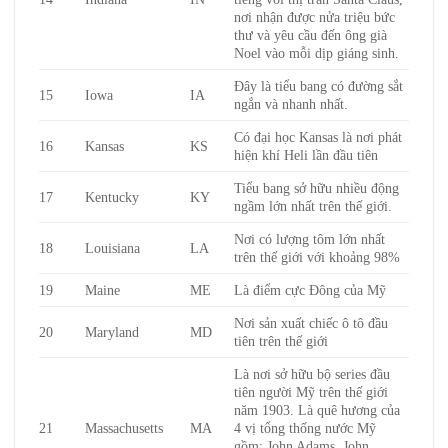
nơi nhận được nửa triệu bức
thư và yêu cầu đến ông già
Noel vào mỗi dịp giáng sinh.
Đây là tiểu bang có đường sắt
15
Iowa
IA
ngắn và nhanh nhất.
Có đại học Kansas là nơi phát
16
Kansas
KS
hiện khí Heli lần đầu tiên
Tiểu bang sở hữu nhiều động
17
Kentucky
KY
ngầm lớn nhất trên thế giới.
Nơi có lượng tôm lớn nhất
18
Louisiana
LA
trên thế giới với khoảng 98%
19
Maine
ME
Là điểm cực Đông của Mỹ
Nơi sản xuất chiếc ô tô đầu
20
Maryland
MD
tiên trên thế giới
Là nơi sở hữu bộ series đầu
tiên người Mỹ trên thế giới
năm 1903. Là quê hương của
21
Massachusetts
MA
4 vị tổng thống nước Mỹ
gồm: John Adams, John