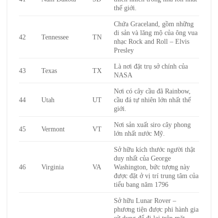
thế giới.
Chứa Graceland, gồm những
di sản và lăng mộ của ông vua
42
Tennessee
TN
nhạc Rock and Roll – Elvis
Presley
Là nơi đặt trụ sở chính của
43
Texas
TX
NASA
Nơi có cây cầu đã Rainbow,
44
Utah
UT
cầu đá tự nhiên lớn nhất thế
giới.
Nơi sản xuất siro cây phong
45
Vermont
VT
lớn nhất nước Mỹ.
Sở hữu kích thước người thật
duy nhất của George
46
Virginia
VA
Washington, bức tượng này
được đặt ở vị trí trung tâm của
tiểu bang năm 1796
Sở hữu Lunar Rover –
phương tiện được phi hành gia