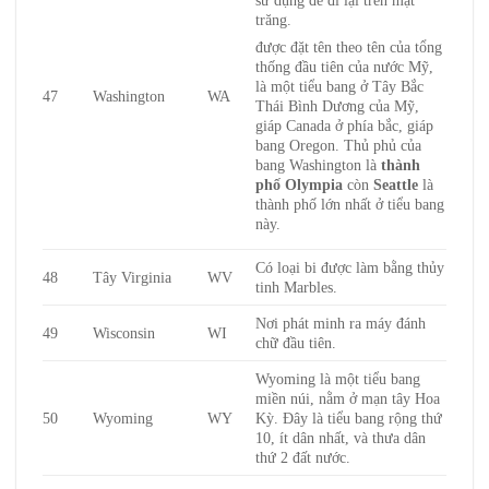
sử dụng để đi lại trên mặt
trăng.
được đặt tên theo tên của tổng
thống đầu tiên của nước Mỹ,
là một tiểu bang ở Tây Bắc
47
Washington
WA
Thái Bình Dương của Mỹ,
giáp Canada ở phía bắc, giáp
bang Oregon. Thủ phủ của
bang Washington là
thành
phố Olympia
còn
Seattle
là
thành phố lớn nhất ở tiểu bang
này.
Có loại bi được làm bằng thủy
48
Tây Virginia
WV
tinh Marbles.
Nơi phát minh ra máy đánh
49
Wisconsin
WI
chữ đầu tiên.
Wyoming là một tiểu bang
miền núi, nằm ở mạn tây Hoa
50
Wyoming
WY
Kỳ. Đây là tiểu bang rộng thứ
10, ít dân nhất, và thưa dân
thứ 2 đất nước.