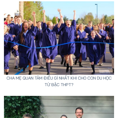
CHA MẸ QUAN TÂM ĐIỀU GÌ NHẤT KHI CHO CON DU HỌC
TỪ BẬC THPT?