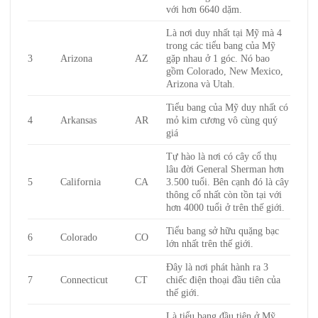
với hơn 6640 dặm.
Là nơi duy nhất tại Mỹ mà 4
trong các tiểu bang của Mỹ
3
Arizona
AZ
gặp nhau ở 1 góc. Nó bao
gồm Colorado, New Mexico,
Arizona và Utah.
Tiểu bang của Mỹ duy nhất có
4
Arkansas
AR
mỏ kim cương vô cùng quý
giá
Tự hào là nơi có cây cổ thụ
lâu đời General Sherman hơn
5
California
CA
3.500 tuổi. Bên cạnh đó là cây
thông cổ nhất còn tồn tại với
hơn 4000 tuổi ở trên thế giới.
Tiểu bang sở hữu quặng bạc
6
Colorado
CO
lớn nhất trên thế giới.
Đây là nơi phát hành ra 3
7
Connecticut
CT
chiếc điện thoại đầu tiên của
thế giới.
Là tiểu bang đầu tiên ở Mỹ