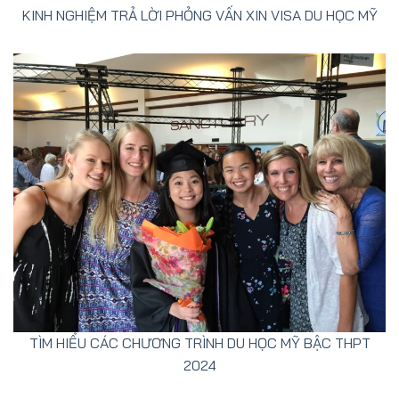
KINH NGHIỆM TRẢ LỜI PHỎNG VẤN XIN VISA DU HỌC MỸ
TÌM HIỂU CÁC CHƯƠNG TRÌNH DU HỌC MỸ BẬC THPT
2024