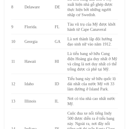
xuất hiện nhà gỗ ghép được
8
Delaware
DE
thực hiện bởi những người
nhập cư Swedish.
Tàu vũ trụ của Mỹ được khởi
9
Florida.
FL
hành từ Cape Canaveral
Là nơi thành lập đội hướng
10
Georgia
GA
đạo sinh nữ vào năm 1912.
Là tiểu bang sở hữu Cung
điện Hoàng gia duy nhất ở Mỹ
11
Hawaii
HI
và cũng là nơi duy nhất có thể
trồng được cà phê tại Mỹ.
Tiểu bang này sở hữu quốc lộ
12
Idaho
ID
dài nhất của nước Mỹ với 33
làm đường ở Island Park.
Nơi có tòa nhà cao nhất nước
13
Illinois
IL
Mỹ.
Cuộc đua xe nổi tiếng Indy
500 được diễn ra ở tiểu bang
này. Ngoài ra, nơi đây nổi
14
Indiana
IN
tiếng với thị trấn Santa Claus,