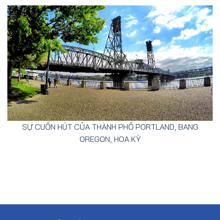
SỰ CUỐN HÚT CỦA THÀNH PHỐ PORTLAND, BANG
OREGON, HOA KỲ