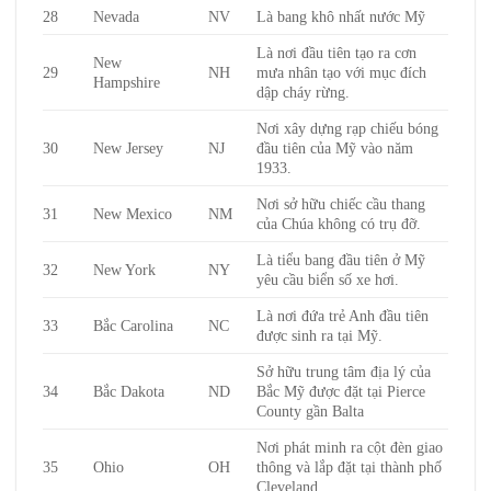
28
Nevada
NV
Là bang khô nhất nước Mỹ
Là nơi đầu tiên tạo ra cơn
New
29
NH
mưa nhân tạo với mục đích
Hampshire
dập cháy rừng.
Nơi xây dựng rạp chiếu bóng
30
New Jersey
NJ
đầu tiên của Mỹ vào năm
1933.
Nơi sở hữu chiếc cầu thang
31
New Mexico
NM
của Chúa không có trụ đỡ.
Là tiểu bang đầu tiên ở Mỹ
32
New York
NY
yêu cầu biển số xe hơi.
Là nơi đứa trẻ Anh đầu tiên
33
Bắc Carolina
NC
được sinh ra tại Mỹ.
Sở hữu trung tâm địa lý của
34
Bắc Dakota
ND
Bắc Mỹ được đặt tại Pierce
County gần Balta
Nơi phát minh ra cột đèn giao
35
Ohio
OH
thông và lắp đặt tại thành phố
Cleveland.