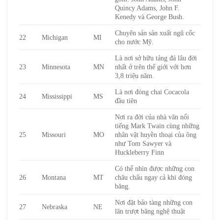
Quincy Adams, John F.
Kenedy và George Bush.
Chuyên sản sản xuất ngũ cốc
22
Michigan
MI
cho nước Mỹ.
Là nơi sở hữu tảng đá lâu đời
23
Minnesota
MN
nhất ở trên thế giới với hơn
3,8 triệu năm.
Là nơi đóng chai Cocacola
24
Mississippi
MS
đầu tiên
Nơi ra đời của nhà văn nổi
tiếng Mark Twain cùng những
25
Missouri
MO
nhân vật huyền thoại của ông
như Tom Sawyer và
Huckleberry Finn
Có thể nhìn được những con
26
Montana
MT
châu chấu ngay cả khi đóng
băng.
Nơi đặt bảo tàng những con
27
Nebraska
NE
lăn trượt băng nghệ thuật