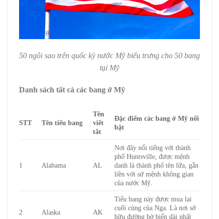
50 ngôi sao trên quốc kỳ nước Mỹ biểu trưng cho 50 bang
tại Mỹ
Danh sách tất cả các bang ở Mỹ
Tên
Đặc điểm các bang ở Mỹ nổi
STT
Tên tiểu bang
viết
bật
tắt
Nơi đây nổi tiếng với thành
phố Huntsville, được mệnh
1
Alabama
AL
danh là thành phố tên lửa, gắn
liền với sứ mệnh không gian
của nước Mỹ.
Tiểu bang này được mua lại
cuối cùng của Nga. Là nơi sở
2
Alaska
AK
hữu đường bờ biển dài nhất