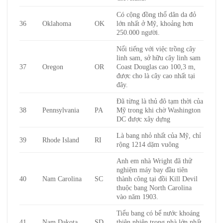
Có cộng đồng thổ dân da đỏ
36
Oklahoma
OK
lớn nhất ở Mỹ, khoảng hơn
250.000 người.
Nổi tiếng với việc trồng cây
linh sam, sở hữu cây linh sam
37
Oregon
OR
Coast Douglas cao 100,3 m,
được cho là cây cao nhất tại
đây.
Đã từng là thủ đô tạm thời của
38
Pennsylvania
PA
Mỹ trong khi chờ Washington
DC được xây dựng
Là bang nhỏ nhất của Mỹ, chỉ
39
Rhode Island
RI
rộng 1214 dặm vuông
Anh em nhà Wright đã thử
nghiệm máy bay đầu tiên
40
Nam Carolina
SC
thành công tại đồi Kill Devil
thuộc bang North Carolina
vào năm 1903.
Tiểu bang có bể nước khoáng
41
Nam Dakota
SD
thiên nhiên trong nhà lớn nhất