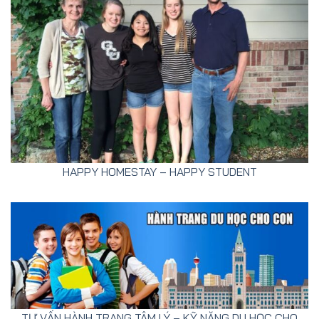
HAPPY HOMESTAY – HAPPY STUDENT
TƯ VẤN HÀNH TRANG TÂM LÝ – KỸ NĂNG DU HỌC CHO